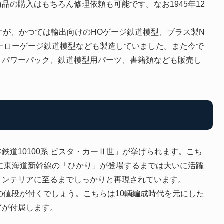
品の購入はもちろん修理依頼も可能です。なお1945年12
すが、かつては輸出向けのHOゲージ鉄道模型、ブラス製N
ナローゲージ鉄道模型なども製造していました。また今で
、パワーパック、鉄道模型用パーツ、書籍類なども販売し
道10100系 ビスタ・カーⅡ世」が挙げられます。こち
特に東海道新幹線の「ひかり」が登場するまでは大いに活躍
インテリアに至るまでしっかりと再現されています。
めの値段が付くでしょう。こちらは10輌編成時代を元にした
どが付属します。