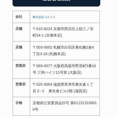
会社
株式会社コクメイ
店舗
〒615-8224 京都市西京区上桂三ノ宮
町54-1 (京都本店)
店舗
〒003-0002 札幌市白石区東札幌2条4
丁目3-16 (札幌本店)
営業所
〒569-0077 大阪府高槻市野見町5番16
号 三和ハイツ11号室 (大阪店)
営業所
〒525-0054 滋賀県草津市東矢倉１丁
目２-２ 東矢倉ビル1階 (滋賀店)
古物
京都府公安委員会許可 第61131153001
0号