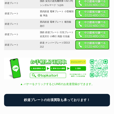
国鉄 栄光の蒸気機関車 C62 2号
鉄道プレート
シンボルマーク つばめ
西武鉄道 電車プレート 小型種別
鉄道プレート
板 準急
西武鉄道 電車プレート 種別板
鉄道プレート
急行
国鉄 鉄道プレート 行先プレート
鉄道プレート
岩見沢行 小樽行 両面 行先板
鉄道 ナンバープレートDD13
鉄道プレート
212
▲ バナーをクリックするとLINEのお友達登録ができます。
鉄道プレートの出張買取も承っております！