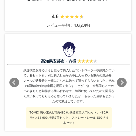
ムサシノモデル
DF90 鉄道模型 HOゲージ
70,800円
SOUTHERN 901 鉄道模型 外国
ASTER HOBBY
76,205円
車両
4.6
NARROW MODEL
キハニ36450型 ガソリン電動車
61,200円
レビュー平均：4.6(20件)
エンドウ
西武鉄道E851形 電気機関車
76,800円
No.540 C52形 国鉄 蒸気機関車
天賞堂
79,800円
広島時代
国鉄EF66 0番代 鉄道模型 OJゲ
ムサシノモデル
489,660円
ージ
AJIN
EF6650
93,600円
高知県安芸市・W様
鉄道模型社
C53 軌間16.5mm
145,800円
車両全長約925mm 蒸気機関車
鉄道模型を始めようと思って購入したコントローラーや線路がつい
PENNSYLVANIA
173,400円
SL 外国車両 大型鉄道模型
ているセットを、別に購入したその中に入っている車両の増結分、
レールの延長分と一緒にこちらに送って買ってもらいました。それ
CLIMAX MFG CO 2 CORRY F
ASTER HOBBY
77,822円
R C＆NRY
で6両編成の特急車両を周回で走らすことができ、全部同じメーカ
ーのきちんと動作する組み合わせで、綺麗に使っていたので問題な
天賞堂
C57 11号機 晩年タイプ
111,600円
く買い取ってもらえると思っていましたが、もらった金額もよかっ
Modello Sette
20系客車 カニ21 25
195,600円
たので満足しています。
SANGO
転車台270 下路式
109,800円
JR 東日本 E353系 スーパーあず
TOMIX 思い出のL特急485系 鉄道模型入門セット、485系
エンドウ
91,200円
さ 中間 3輌 Bセット
モハ484-600 増結2両セット、ストレートレール S99 F 4
本セット
MISTRAL 141R 1244 外国車両
LEHMANN
160,200円
蒸気機関車
FAB
キハ35 527 HO1067 1/87 12mm
96,000円