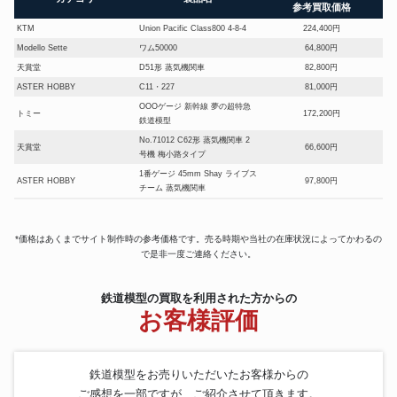
参考買取価格
KTM
Union Pacific Class800 4-8-4
224,400円
Modello Sette
ワム50000
64,800円
天賞堂
D51形 蒸気機関車
82,800円
ASTER HOBBY
C11・227
81,000円
OOOゲージ 新幹線 夢の超特急
トミー
172,200円
鉄道模型
No.71012 C62形 蒸気機関車 2
天賞堂
66,600円
号機 梅小路タイプ
1番ゲージ 45mm Shay ライブス
ASTER HOBBY
97,800円
チーム 蒸気機関車
蒸気機関車 C51 バラキット HO
KTM
96,600円
ゲージ
*価格はあくまでサイト制作時の参考価格です。売る時期や当社の在庫状況によってかわるの
HOゲージ 新性能直流機関車 国
ムサシノモデル
127,800円
で是非一度ご連絡ください。
鉄EF65 500番代P型
天賞堂
C62 2号機 北海道時代
80,556円
FEF
日本国有鉄道 D51形 蒸気機関車
210,000円
鉄道模型の買取を利用された方からの
お客様評価
ムサシノモデル
JRF DE-200 901 HO 機関車
145,800円
国鉄EF70形電気機関車 EF7027
KATO
93,600円
青色
横浜市交通局 1000形 非冷房 3両
鉄道模型をお売りいただいたお客様からの
KTM
85,500円
編成セット
ご感想を一部ですが、ご紹介させて頂きます。